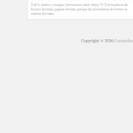
80's
,
Anime y manga
,
Caricaturas
,
Saint Seiya
,
TV
armaduras de
bronce doradas
,
pegaso dorado
,
porque las armaduras de bronce se
vuelven doradas
Copyright © 2026
Curiosida