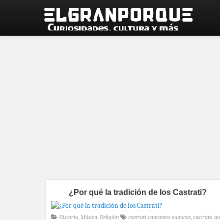
¿Por qué la tradición de los Castrati?
Historia
,
Música
,
Religión
castrati cantantes eunucos
,
castrato qu