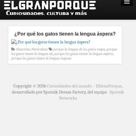
¿Por qué los gatos tienen la lengua áspera?
Mascotas
,
Naturaleza
porque la lengua de los gatos raspa
,
porque
los gatos tienen la lengua asi
,
porque los gatos tienen la lengua aspera
,
porque los gatos tienen la lengua rasposa
Copyright © 2026
Curiosidades del mundo – ElGranPorque
,
desarrollado por Sputnik Dream Factory, del equipo
Sputnik
Networks