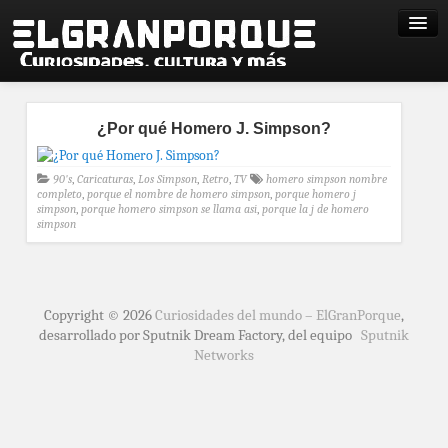
¿Por qué Homero J. Simpson?
90's
,
Caricaturas
,
Los Simpson
,
Retro
,
TV
homero simpson nombre
completo
,
porque el nombre de homero simpson
,
porque homero j
simpson
,
porque homero simpson se llama asi
,
porque la j de homero
simpson
Copyright © 2026
Curiosidades del mundo – ElGranPorque
,
desarrollado por Sputnik Dream Factory, del equipo
Sputnik
Networks