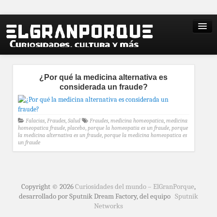
¿Por qué la medicina alternativa es
considerada un fraude?
Falacias
,
Fraudes
,
Salud
Fraudes
,
medicina homeopatica
,
medicina
homeopatica fraude
,
placebo
,
porque la homeopatia es un fraude
,
porque
la medicina alternativa es un fraude
,
porque la medicina homeopatica es
un fraude
Copyright © 2026
Curiosidades del mundo – ElGranPorque
,
desarrollado por Sputnik Dream Factory, del equipo
Sputnik
Networks