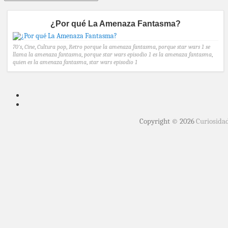
¿Por qué La Amenaza Fantasma?
70's
,
Cine
,
Cultura pop
,
Retro
porque la amenaza fantasma
,
porque star wars 1 se
llama la amenaza fantasma
,
porque star wars episodio 1 es la amenaza fantasma
,
quien es la amenaza fantasma
,
star wars episodio 1
Copyright © 2026
Curiosida