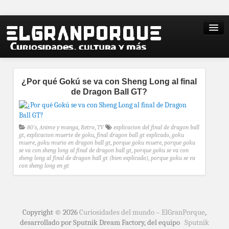
¿Por qué Gokú se va con Sheng Long al final
de Dragon Ball GT?
80's
,
Anime y manga
,
Retro
,
TV
explicacion del final de dragon ball
gt
,
explicacion muerte de goku
,
final dragon ball gt explicado
,
goku
muere
,
goku murio en dragon ball gt
,
porque goku muere
,
porque goku
se va con sheng long al final de dragon ball gt
,
porque goku se va con
sheng long al final de dragon ball gt (bien explicado)
,
porque goku se va
con sheng long en gt
Copyright © 2026
Curiosidades del mundo – ElGranPorque
,
desarrollado por Sputnik Dream Factory, del equipo
Sputnik