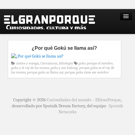
¿Por qué Gokú se llama así?
Anime y manga
,
Caricaturas
,
Mitología
goku porque el nombre
,
goku y el rey de los monos
,
goku y sun kukong
,
porque goku es el rey de
los monos
,
porque goku se llama asi
,
porque goku tiene ese nombre
Copyright © 2026
Curiosidades del mundo – ElGranPorque
,
desarrollado por Sputnik Dream Factory, del equipo
Sputnik
Networks