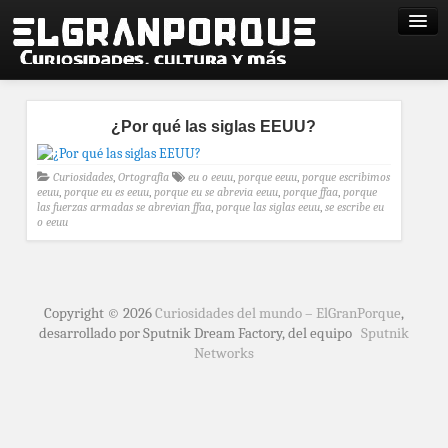
¿Por qué las siglas EEUU?
Curiosidades
,
Ortografía
eu o eeuu
,
porque eeuu
,
porque escribimos
eeuu
,
porque eu es eeuu
,
porque eu se abrevia eeuu
,
porque ffaa
,
porque
las fuerzas armadas se abrevian ffaa
,
porque las siglas eeuu
,
se escribe eu
o eeuu
Copyright © 2026
Curiosidades del mundo – ElGranPorque
,
desarrollado por Sputnik Dream Factory, del equipo
Sputnik
Networks