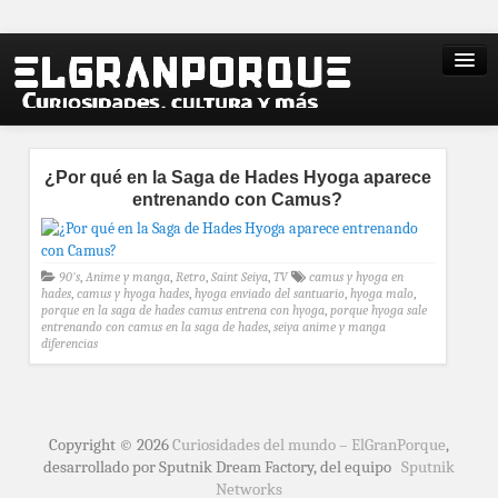
¿Por qué en la Saga de Hades Hyoga aparece
entrenando con Camus?
90's
,
Anime y manga
,
Retro
,
Saint Seiya
,
TV
camus y hyoga en
hades
,
camus y hyoga hades
,
hyoga enviado del santuario
,
hyoga malo
,
porque en la saga de hades camus entrena con hyoga
,
porque hyoga sale
entrenando con camus en la saga de hades
,
seiya anime y manga
diferencias
Copyright © 2026
Curiosidades del mundo – ElGranPorque
,
desarrollado por Sputnik Dream Factory, del equipo
Sputnik
Networks