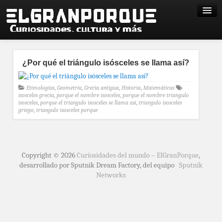
¿Por qué el triángulo isósceles se llama así?
Etimologías
,
Geometría
,
Grecia antigua
,
Historia
,
Matemáticas
isosceles grecia
,
porque el nombre isosceles
,
porque el nombre triangulo
isosceles
,
porque el triangulo isosceles se llama asi
,
triangulo isosceles
griego
,
triangulo isosceles porque
Copyright © 2026
Curiosidades del mundo – ElGranPorque
,
desarrollado por Sputnik Dream Factory, del equipo
Sputnik
Networks