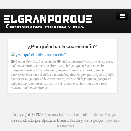
¿Por qué el chile cuaresmeño?
Cocina
,
Comida
,
Curiosidades
chile cuaresmeño porque el nombre
,
chile cuaresmeño porque se llama asi
,
chile jalapeño historia
,
chile
jalapeño nombre
,
chile jalapeño porque el nombre
,
comida para la
cuaresma
,
historia del chile cuaresmeño
,
jalapeño porque
,
origen del chile
cuaresmeño
,
porque chile cuaresmeño
,
porque chile jalapeño
,
porque el
chile jalapeño se llama asi
,
porque el jalapeño se llama asi
,
porque el
nombre chile cuaresmeño
Copyright © 2026
Curiosidades del mundo – ElGranPorque
,
desarrollado por Sputnik Dream Factory, del equipo
Sputnik
Networks