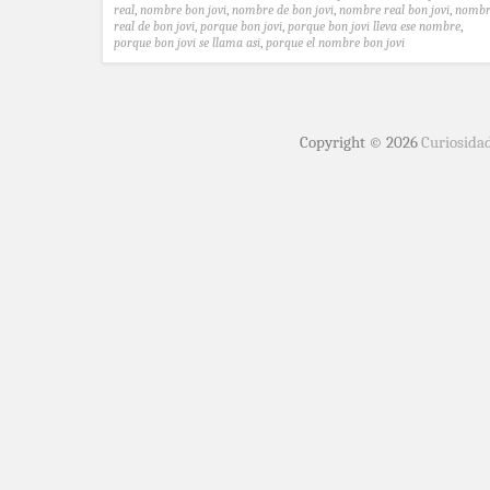
real
,
nombre bon jovi
,
nombre de bon jovi
,
nombre real bon jovi
,
nombr
real de bon jovi
,
porque bon jovi
,
porque bon jovi lleva ese nombre
,
porque bon jovi se llama asi
,
porque el nombre bon jovi
Copyright © 2026
Curiosida