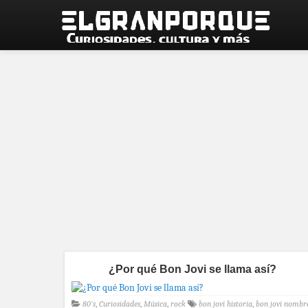
¿Por qué Bon Jovi se llama así?
80's
,
Curiosidades
,
Música
,
rock
bon jovi historia
,
bon jovi nombr