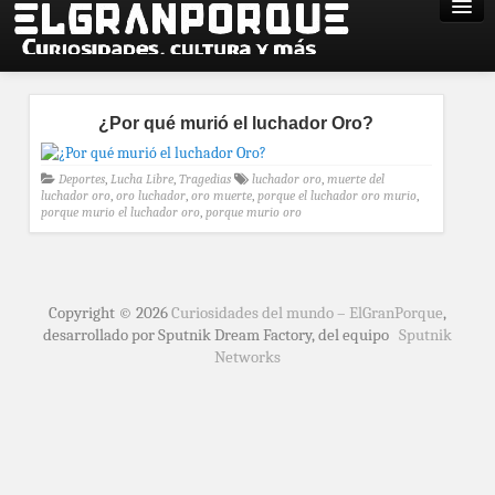
¿Por qué murió el luchador Oro?
Deportes
,
Lucha Libre
,
Tragedias
luchador oro
,
muerte del
luchador oro
,
oro luchador
,
oro muerte
,
porque el luchador oro murio
,
porque murio el luchador oro
,
porque murio oro
Copyright © 2026
Curiosidades del mundo – ElGranPorque
,
desarrollado por Sputnik Dream Factory, del equipo
Sputnik
Networks