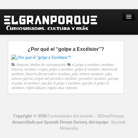
¿Por qué el “golpe a Excélsior”?
Historia
,
Medios de comunicación
el golpe a excelsior
,
excelsior
historia
,
excelsior origen
,
golpe a excelsior
,
golpe al excelsior
,
historia de
excelsior
,
historia del periodico excelsior
,
julio scherer excelsior
,
julio
scherer garcia
,
origen del periodico excelsior
,
periodico excelsior
,
porque
el golpe al excelsior
,
que fue el golpe a excelsior
,
que fue el golpe al
excelsior
,
rafael alducin
,
regino diaz redondo
Copyright © 2026
Curiosidades del mundo – ElGranPorque
,
desarrollado por Sputnik Dream Factory, del equipo
Sputnik
Networks