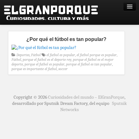
¿Por qué el fútbol es tan popular?
Deportes
,
Fútbol
el futbol es popular
,
el futbol porque es popular
,
Fútbol
,
porque el futbol es el deporte rey
,
porque el futbol es el mejor
deporte
,
porque el futbol es popular
,
porque el futbol es tan popular
,
porque es importante el futbol
,
soccer
Copyright © 2026
Curiosidades del mundo – ElGranPorque
,
desarrollado por Sputnik Dream Factory, del equipo
Sputnik
Networks