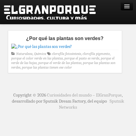
¿Por qué las plantas son verdes?
Naturaleza
,
Química
clorofila fotosintesis
,
clorofila pigmento
,
porque el color verde en las plantas
,
porque el pasto es verde
,
porque el
verde de las hojas
,
porque el verde de las plantas
,
porque las plantas son
verdes
,
porque las plantas tienen ese color
Copyright © 2026
Curiosidades del mundo – ElGranPorque
,
desarrollado por Sputnik Dream Factory, del equipo
Sputnik
Networks