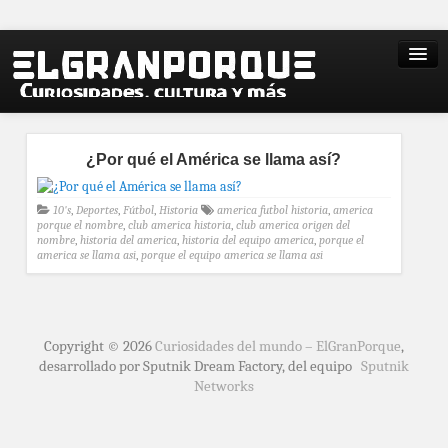
¿Por qué el América se llama así?
10's
,
Deportes
,
Fútbol
,
Historia
america futbol historia
,
america
porque el nombre
,
club america historia
,
club america origen del
nombre
,
historia del america
,
historia del equipo america
,
porque el
america se llama asi
,
porque el equipo america se llama asi
Copyright © 2026
Curiosidades del mundo – ElGranPorque
,
desarrollado por Sputnik Dream Factory, del equipo
Sputnik
Networks