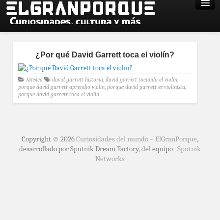
¿Por qué David Garrett toca el violín?
Música
david garrett historia
,
david garrett tocando el violin
,
porque david garrett aprendio violin
,
porque david garrett es violinista
,
porque david garrett toca el violin
Copyright © 2026
Curiosidades del mundo – ElGranPorque
,
desarrollado por Sputnik Dream Factory, del equipo
Sputnik
Networks