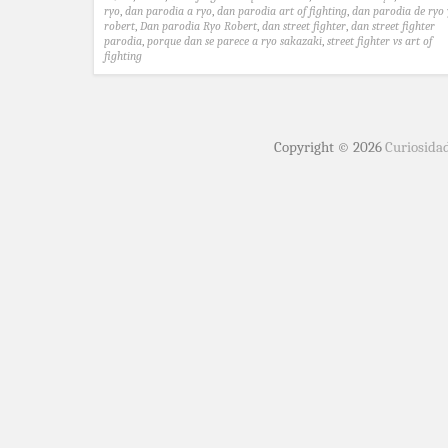
ryo
,
dan parodia a ryo
,
dan parodia art of fighting
,
dan parodia de ryo 
robert
,
Dan parodia Ryo Robert
,
dan street fighter
,
dan street fighter
parodia
,
porque dan se parece a ryo sakazaki
,
street fighter vs art of
fighting
Copyright © 2026
Curiosida