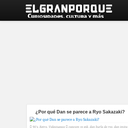
¿Por qué Dan se parece a Ryo Sakazaki?
90's
,
Retro
,
Videojuegos
capcom vs snk
,
dan burla de ryo
,
dan imita