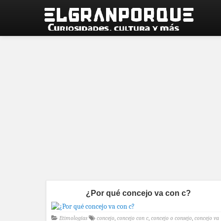
¿Por qué concejo va con c?
Etimologías
concejo
,
concejo con c
,
concejo o consejo
,
concejo va