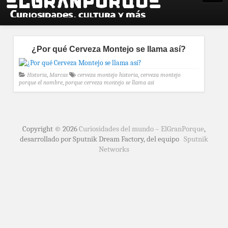
¿Por qué Cerveza Montejo se llama así?
Historia
,
Marcas
cerveza montejo historia
,
cerveza montejo
porque el nombre
,
porque cerveza montejo se llama asi
Copyright © 2026
Curiosidades del mundo – ElGranPorque
,
desarrollado por Sputnik Dream Factory, del equipo
Sputnik
Networks