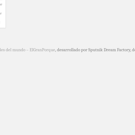
ue
e
a
des del mundo – ElGranPorque
, desarrollado por Sputnik Dream Factory, 