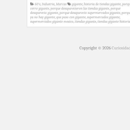
60's
,
Industria
,
Marcas
gigante
,
historia de tiendas gigante
,
porq
cerro gigante
,
porque desaparecieron las tiendas gigante
,
porque
desaparecio gigante
,
porque desaparecio supermercados gigante
,
porqu
ya no hay gigante
,
que paso con gigante
,
supermercados gigante
,
supermercados gigante mexico
,
tiendas gigante
,
tiendas gigante histori
Copyright © 2026
Curiosida