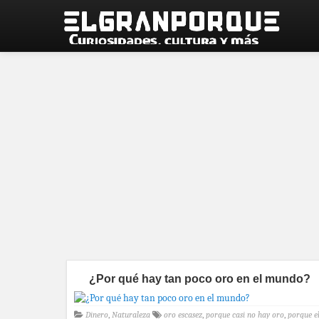
¿Por qué hay tan poco oro en el mundo?
Dinero
,
Naturaleza
oro escasez
,
porque casi no hay oro
,
porque e