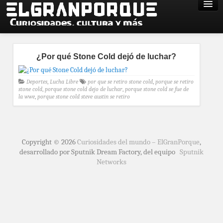
¿Por qué Stone Cold dejó de luchar?
Deportes
,
Lucha Libre
por que se retiro stone cold
,
porque se retiro
stone cold
,
porque stone cold dejo de luchar
,
porque stone cold se fue de
la wwe
,
porque stone cold steve austin se retiro
Copyright © 2026
Curiosidades del mundo – ElGranPorque
,
desarrollado por Sputnik Dream Factory, del equipo
Sputnik
Networks