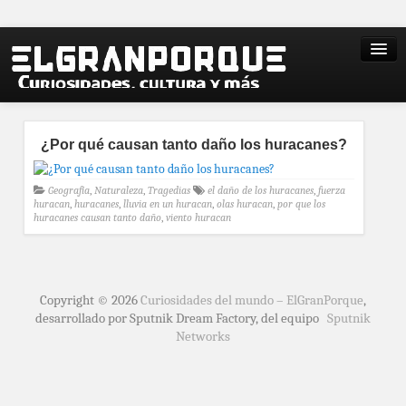
¿Por qué causan tanto daño los huracanes?
Geografía
,
Naturaleza
,
Tragedias
el daño de los huracanes
,
fuerza
huracan
,
huracanes
,
lluvia en un huracan
,
olas huracan
,
por que los
huracanes causan tanto daño
,
viento huracan
Copyright © 2026
Curiosidades del mundo – ElGranPorque
,
desarrollado por Sputnik Dream Factory, del equipo
Sputnik
Networks