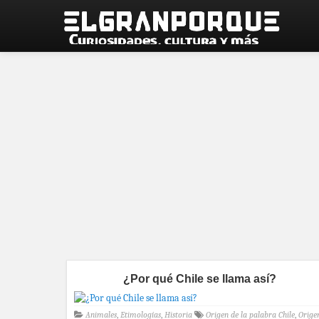
¿Por qué Chile se llama así?
Animales
,
Etimologías
,
Historia
Origen de la palabra Chile
,
Orige