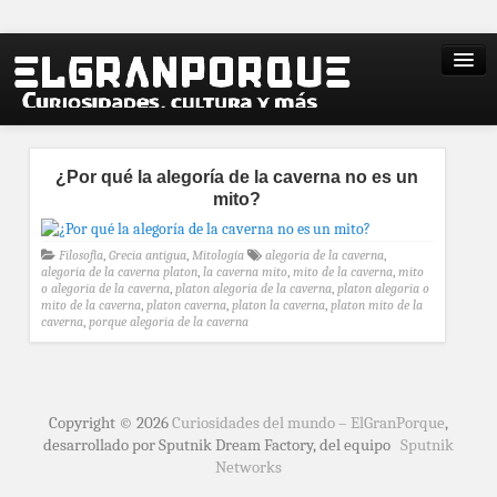
¿Por qué la alegoría de la caverna no es un
mito?
Filosofía
,
Grecia antigua
,
Mitología
alegoria de la caverna
,
alegoria de la caverna platon
,
la caverna mito
,
mito de la caverna
,
mito
o alegoria de la caverna
,
platon alegoria de la caverna
,
platon alegoria o
mito de la caverna
,
platon caverna
,
platon la caverna
,
platon mito de la
caverna
,
porque alegoria de la caverna
Copyright © 2026
Curiosidades del mundo – ElGranPorque
,
desarrollado por Sputnik Dream Factory, del equipo
Sputnik
Networks