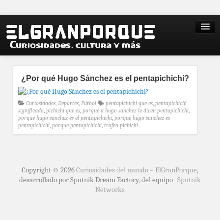
¿Por qué Hugo Sánchez es el pentapichichi?
Curiosidades
,
Deportes
,
Fútbol
pentapichichi que es
,
pentapichichi
significado
,
pichichi que es
,
porque a hugo sanchez le dicen pentapichichi
,
porque hugo sanchez es el pentapichichi
,
porque hugo sanchez es
pentapichichi
,
porque pentapichichi
,
trofeo pichichi
Copyright © 2026
Curiosidades del mundo – ElGranPorque
,
desarrollado por Sputnik Dream Factory, del equipo
Sputnik
Networks