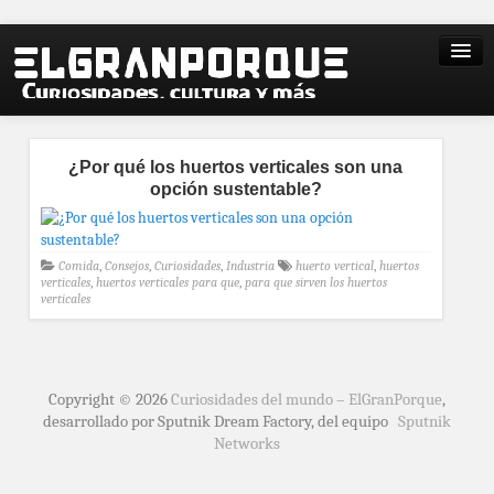
¿Por qué los huertos verticales son una
opción sustentable?
Comida
,
Consejos
,
Curiosidades
,
Industria
huerto vertical
,
huertos
verticales
,
huertos verticales para que
,
para que sirven los huertos
verticales
Copyright © 2026
Curiosidades del mundo – ElGranPorque
,
desarrollado por Sputnik Dream Factory, del equipo
Sputnik
Networks