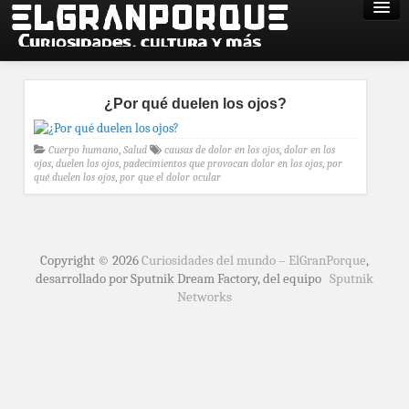
¿Por qué duelen los ojos?
Cuerpo humano
,
Salud
causas de dolor en los ojos
,
dolor en los
ojos
,
duelen los ojos
,
padecimientos que provocan dolor en los ojos
,
por
qué duelen los ojos
,
por que el dolor ocular
Copyright © 2026
Curiosidades del mundo – ElGranPorque
,
desarrollado por Sputnik Dream Factory, del equipo
Sputnik
Networks