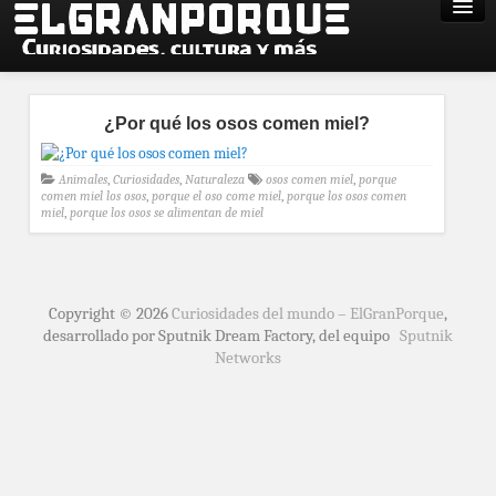
¿Por qué los osos comen miel?
Animales
,
Curiosidades
,
Naturaleza
osos comen miel
,
porque
comen miel los osos
,
porque el oso come miel
,
porque los osos comen
miel
,
porque los osos se alimentan de miel
Copyright © 2026
Curiosidades del mundo – ElGranPorque
,
desarrollado por Sputnik Dream Factory, del equipo
Sputnik
Networks