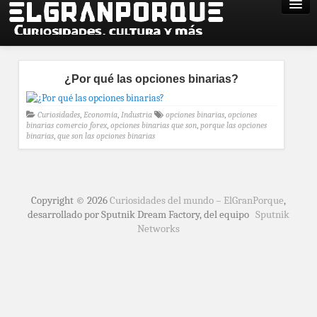
¿Por qué las opciones binarias?
Curiosidades
,
Economía
,
Industria
opciones binarias
,
opciones
binarias comercio forex
,
opciones binarias que son
,
porque las opciones
binarias
,
que son las opciones binarias
Copyright © 2026
Curiosidades del mundo – ElGranPorque
,
desarrollado por Sputnik Dream Factory, del equipo
Sputnik
Networks