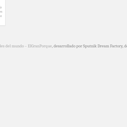
de
en
os
des del mundo – ElGranPorque
, desarrollado por Sputnik Dream Factory, 