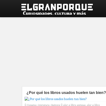
¿Por qué los libros usados huelen tan bien
Consejos
,
Literatura
,
Química
olor a libro antiguo
,
olor a libro