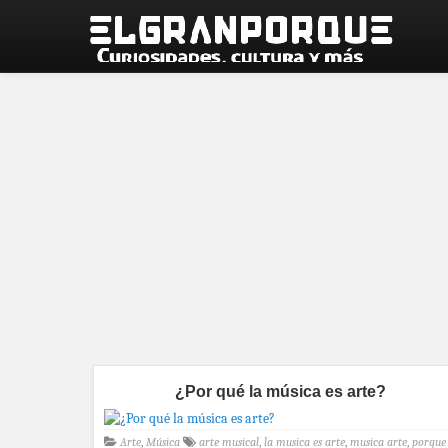
¿Por qué la música es arte?
Arte
,
Música
arte musical
,
la musica es arte
,
musica arte
,
porque