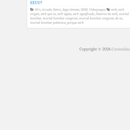
90's
,
Arcade
,
Retro
,
Sega Genesis
,
SNES
,
Videojuegos
esrb
,
esrb
origen
,
esrb que es
,
esrb siglas
,
esrb significado
,
historia de esrb
,
mortal
kombat
,
mortal kombat congreso
,
mortal kombat congreso de eu
,
mortal kombat polemica
,
porque esrb
Copyright © 2026
Curiosida