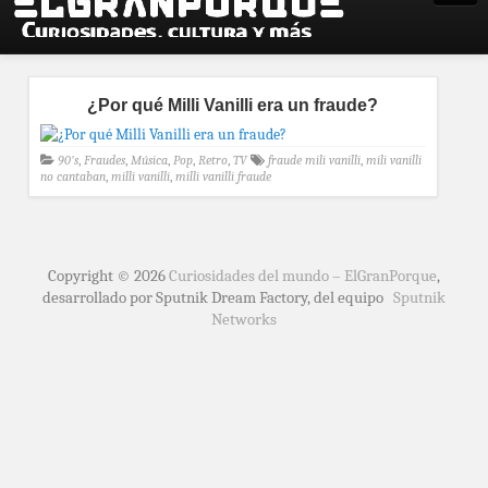
¿Por qué Milli Vanilli era un fraude?
90's
,
Fraudes
,
Música
,
Pop
,
Retro
,
TV
fraude mili vanilli
,
mili vanilli
no cantaban
,
milli vanilli
,
milli vanilli fraude
Copyright © 2026
Curiosidades del mundo – ElGranPorque
,
desarrollado por Sputnik Dream Factory, del equipo
Sputnik
Networks