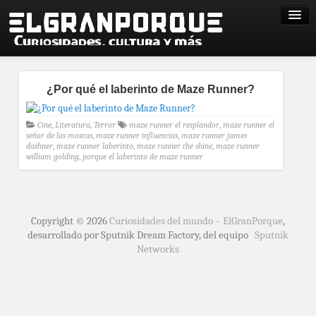
¿Por qué el laberinto de Maze Runner?
Cine
,
Literatura
,
Terror
maze runner el resplandor
,
maze runner el
señor de las moscas
,
maze runner influencias
,
maze runner james
dashner
,
maze runner laberinto
,
maze runner the shine
,
maze runner
william golding
,
porque el laberinto de maze runner
Copyright © 2026
Curiosidades del mundo – ElGranPorque
,
desarrollado por Sputnik Dream Factory, del equipo
Sputnik
Networks