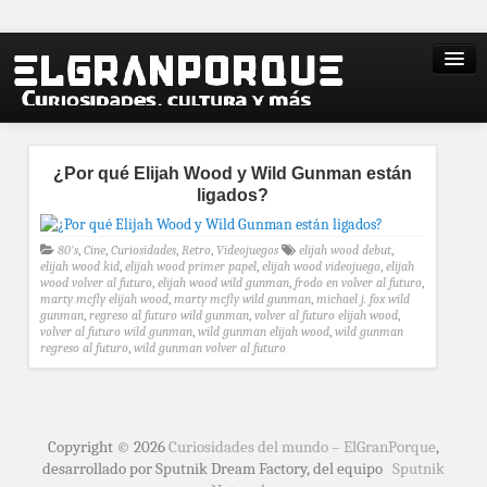
¿Por qué Elijah Wood y Wild Gunman están
ligados?
80's
,
Cine
,
Curiosidades
,
Retro
,
Videojuegos
elijah wood debut
,
elijah wood kid
,
elijah wood primer papel
,
elijah wood videojuego
,
elijah
wood volver al futuro
,
elijah wood wild gunman
,
frodo en volver al futuro
,
marty mcfly elijah wood
,
marty mcfly wild gunman
,
michael j. fox wild
gunman
,
regreso al futuro wild gunman
,
volver al futuro elijah wood
,
volver al futuro wild gunman
,
wild gunman elijah wood
,
wild gunman
regreso al futuro
,
wild gunman volver al futuro
Copyright © 2026
Curiosidades del mundo – ElGranPorque
,
desarrollado por Sputnik Dream Factory, del equipo
Sputnik