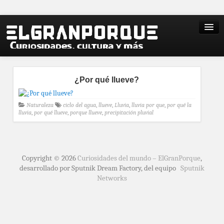
¿Por qué llueve?
Naturaleza
ciclo del agua
,
llueve
,
Lluvia
,
lluvia por que
,
por qué la
lluvia
,
por qué llueve
,
porque llueve
,
precipitación pluvial
Copyright © 2026
Curiosidades del mundo – ElGranPorque
,
desarrollado por Sputnik Dream Factory, del equipo
Sputnik
Networks