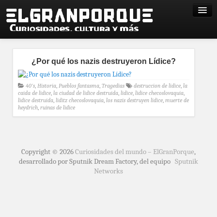
¿Por qué los nazis destruyeron Lídice?
40's
,
Historia
,
Pueblos fantasma
,
Tragedias
destruccion de lidice
,
la
caida de lidice
,
la ciudad de lidice destruida
,
lidice
,
lidice checoslovaquia
,
lidice destruida
,
liditz checoslovaquia
,
los nazis destruyen lidice
,
muerte de
heydrich
,
ruinas de lidice
Copyright © 2026
Curiosidades del mundo – ElGranPorque
,
desarrollado por Sputnik Dream Factory, del equipo
Sputnik
Networks