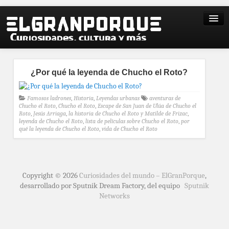
¿Por qué la leyenda de Chucho el Roto?
Famosos ladrones
,
Historia
,
Leyendas urbanas
aventuras de
Chucho el Roto
,
Chucho el Roto
,
Escape de San Juan de Ulúa de Chucho el
Roto
,
Jesús Arriaga
,
la historia de Chucho el Roto y Matilde de Frizac
,
leyenda de Chucho el Roto
,
lista de películas sobre Chucho el Roto
,
por
qué la leyenda de Chucho el Roto
,
vida de Chucho el Roto
Copyright © 2026
Curiosidades del mundo – ElGranPorque
,
desarrollado por Sputnik Dream Factory, del equipo
Sputnik
Networks