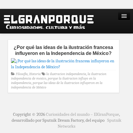
¿Por qué las ideas de la ilustración francesa
influyeron en la Independencia de México?
Filosofía
,
Historia
la ilustracion independencia
,
la ilustracion
independencia de mexico
,
porque la ilustracion influyo en la
independencia
,
porque las ideas de la ilustracion influyeron en la
independencia de México
Copyright © 2026
Curiosidades del mundo – ElGranPorque
,
desarrollado por Sputnik Dream Factory, del equipo
Sputnik
Networks