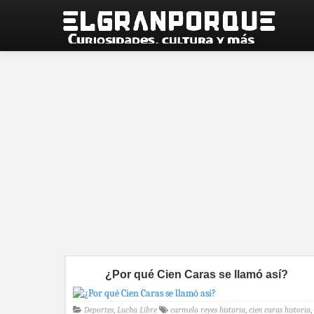
¿Por qué Cien Caras se llamó así?
Deportes
,
Lucha Libre
carmelo reyes historia
,
cien caras historia
,