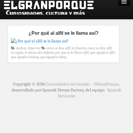
¿Por qué al alfil se le llama así?
Ajedrez
,
Deportes
como se dice alfil en francés
,
como se dice alfil
en inglés
,
la danza del elefante
,
por que se le llama alfil
,
que significa alfil
,
que significa bishop
,
que significa bisop
Copyright © 2026
Curiosidades del mundo – ElGranPorque
,
desarrollado por Sputnik Dream Factory, del equipo
Sputnik
Networks