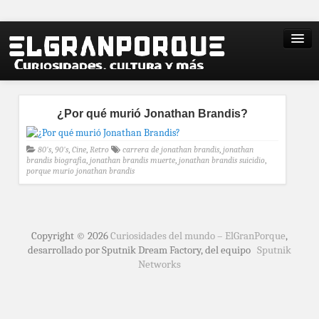
¿Por qué murió Jonathan Brandis?
80's
,
90's
,
Cine
,
Retro
carrera de jonathan brandis
,
jonathan
brandis biografia
,
jonathan brandis muerte
,
jonathan brandis suicidio
,
porque murio jonathan brandis
Copyright © 2026
Curiosidades del mundo – ElGranPorque
,
desarrollado por Sputnik Dream Factory, del equipo
Sputnik
Networks