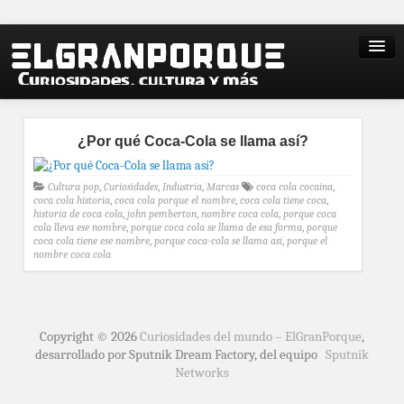
¿Por qué Coca-Cola se llama así?
Cultura pop
,
Curiosidades
,
Industria
,
Marcas
coca cola cocaina
,
coca cola historia
,
coca cola porque el nombre
,
coca cola tiene coca
,
historia de coca cola
,
john pemberton
,
nombre coca cola
,
porque coca
cola lleva ese nombre
,
porque coca cola se llama de esa forma
,
porque
coca cola tiene ese nombre
,
porque coca-cola se llama asi
,
porque el
nombre coca cola
Copyright © 2026
Curiosidades del mundo – ElGranPorque
,
desarrollado por Sputnik Dream Factory, del equipo
Sputnik
Networks