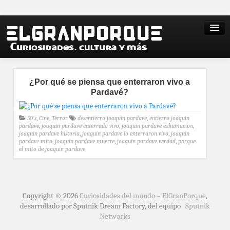
¿Por qué se piensa que enterraron vivo a
Pardavé?
50's
,
Cine
,
Terror
desentierro joaquin pardave
,
entierro joaquin
pardave
,
joaquin pardave enterrado vivo
,
joaquin pardave exhumacion
,
joaquin pardave historia
,
joaquin pardave lo enterraron vivo
,
joaquin
pardave mito
,
joaquin pardave muerte
,
joaquin pardave verdad
,
porque
el mito de joaquin pardave
Copyright © 2026
Curiosidades del mundo – ElGranPorque
,
desarrollado por Sputnik Dream Factory, del equipo
Sputnik
Networks