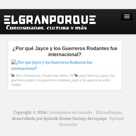
¿Por qué Jayce y los Guerreros Rodantes fue
internacional?
80's
,
Caricaturas
,
Producción
,
Retro
,
TV
jayce historia
,
jayce y los
guerreros
,
jayce y los guerreros rodantes
,
jayce y los guerreros sobre
ruedas
Copyright © 2026
Curiosidades del mundo – ElGranPorque
,
desarrollado por Sputnik Dream Factory, del equipo
Sputnik
Networks