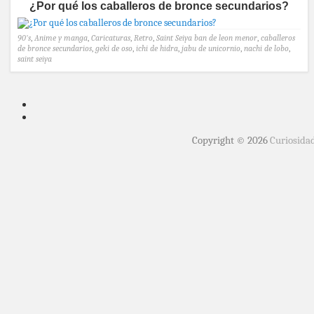
¿Por qué los caballeros de bronce secundarios?
90's
,
Anime y manga
,
Caricaturas
,
Retro
,
Saint Seiya
ban de leon menor
,
caballeros
de bronce secundarios
,
geki de oso
,
ichi de hidra
,
jabu de unicornio
,
nachi de lobo
,
saint seiya
Copyright © 2026
Curiosida